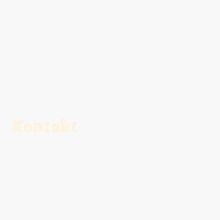
Kontakt
Fragen, Reservierungen oder Wünsche?
Schreibt uns –
wir sind gerne für euch da!